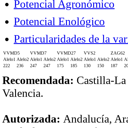
Potencial Agronómico
Potencial Enológico
Particularidades de la va
VVMD5
VVMD7
VVMD27
VVS2
ZAG62
Alelo1
Alelo2
Alelo1
Alelo2
Alelo1
Alelo2
Alelo1
Alelo2
Alelo1
A
222
236
247
247
175
185
130
150
187
2
Recomendada:
Castilla-L
Valencia.
Autorizada:
Andalucía, Ar