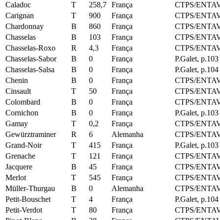
Caladoc
T
258,7
França
CTPS/ENTAV
Carignan
T
900
França
CTPS/ENTAV
Chardonnay
B
860
França
CTPS/ENTAV
Chasselas
B
103
França
CTPS/ENTAV
Chasselas‑Roxo
R
4,3
França
CTPS/ENTAV
Chasselas‑Sabor
B
0
França
P.Galet, p.103
Chasselas‑Salsa
B
0
França
P.Galet, p.104
Chenin
B
0
França
CTPS/ENTAV
Cinsault
T
50
França
CTPS/ENTAV
Colombard
B
0
França
CTPS/ENTAV
Cornichon
B
0
França
P.Galet, p.103
Gamay
T
0,2
França
CTPS/ENTAV
Gewürztraminer
R
6
Alemanha
CTPS/ENTAV
Grand‑Noir
T
415
França
P.Galet, p.103
Grenache
T
121
França
CTPS/ENTAV
Jacquere
B
45
França
CTPS/ENTAV
Merlot
T
545
França
CTPS/ENTAV
Müller‑Thurgau
B
0
Alemanha
CTPS/ENTAV
Petit‑Bouschet
T
4
França
P.Galet, p.104
Petit‑Verdot
T
80
França
CTPS/ENTAV