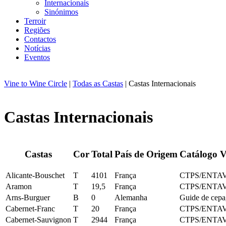
Internacionais
Sinónimos
Terroir
Regiões
Contactos
Notícias
Eventos
Vine to Wine Circle
|
Todas as Castas
| Castas Internacionais
Castas Internacionais
Castas
Cor
Total
País de Origem
Catálogo V
Alicante‑Bouschet
T
4101
França
CTPS/ENTAV
Aramon
T
19,5
França
CTPS/ENTAV
Arns‑Burguer
B
0
Alemanha
Guide de cepa
Cabernet‑Franc
T
20
França
CTPS/ENTAV
Cabernet‑Sauvignon
T
2944
França
CTPS/ENTAV