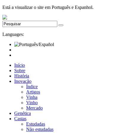
Está a visualizar o site em Português e Espanhol.
Languages:
Início
Sobre
História
Inovação
Índice
Artigos
Vinha
Vinho
Mercado
Genética
Castas
Estudadas
Não estudadas