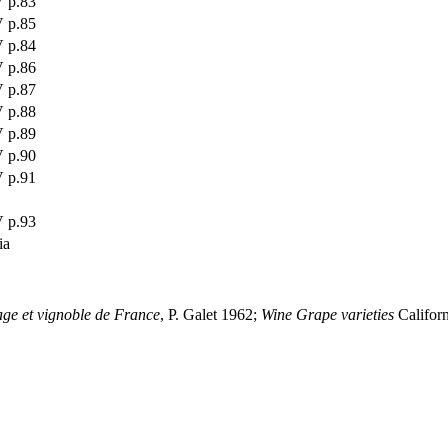
 p.83
 p.85
 p.84
 p.86
 p.87
 p.88
 p.89
 p.90
 p.91
 p.93
ia
ge et vignoble de France
, P. Galet 1962;
Wine Grape varieties
Califor