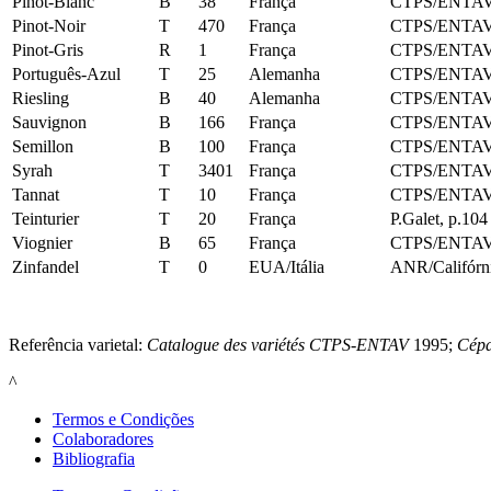
Pinot‑Blanc
B
38
França
CTPS/ENTAV
Pinot‑Noir
T
470
França
CTPS/ENTAV
Pinot‑Gris
R
1
França
CTPS/ENTAV
Português‑Azul
T
25
Alemanha
CTPS/ENTAV
Riesling
B
40
Alemanha
CTPS/ENTAV
Sauvignon
B
166
França
CTPS/ENTAV
Semillon
B
100
França
CTPS/ENTAV
Syrah
T
3401
França
CTPS/ENTAV
Tannat
T
10
França
CTPS/ENTAV
Teinturier
T
20
França
P.Galet, p.104
Viognier
B
65
França
CTPS/ENTAV
Zinfandel
T
0
EUA/Itália
ANR/Califórn
Referência varietal:
Catalogue des variétés CTPS‑ENTAV
1995;
Cépa
^
Termos e Condições
Colaboradores
Bibliografia