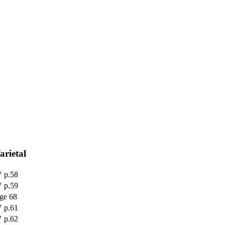
arietal
 p.58
 p.59
ge 68
 p.61
 p.62