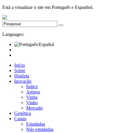
Está a visualizar o site em Português e Espanhol.
Languages:
Início
Sobre
História
Inovação
Índice
Artigos
Vinha
Vinho
Mercado
Genética
Castas
Estudadas
Não estudadas