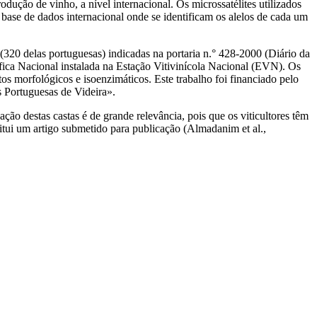
odução de vinho, a nível internacional. Os microssatélites utilizados
 de dados internacional onde se identificam os alelos de cada um
s (320 delas portuguesas) indicadas na portaria n.° 428‑2000 (Diário da
fica Nacional instalada na Estação Vitivinícola Nacional (EVN). Os
os morfológicos e isoenzimáticos. Este trabalho foi financiado pelo
 Portuguesas de Videira».
ção destas castas é de grande relevância, pois que os viticultores têm
titui um artigo submetido para publicação (Almadanim et al.,