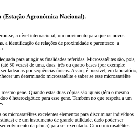
so (Estação Agronómica Nacional).
 gerou‑se, a nível internacional, um movimento para que os novos
s, a identificação de relações de proximidade e parentesco, a
la.
ada para atingir as finalidades referidas. Microssatélites são, pois,
até 50 vezes) de uma, duas, três ou quatro bases (por exemplo:
 ladeadas por sequências únicas. Assim, é possível, em laboratório,
cer um determinado microssatélite e saber se esse microssatélite
do mesmo gene. Quando estas duas cópias são iguais (têm o mesmo
ivíduo é heterozigótico para esse gene. Também no que respeita a um
es.
a os microssatélites excelentes elementos para discriminar indivíduos
stintas) e é um instrumento de grande utilidade, dado poder ser
senvolvimento da planta) para ser executado. Cinco microsatélites