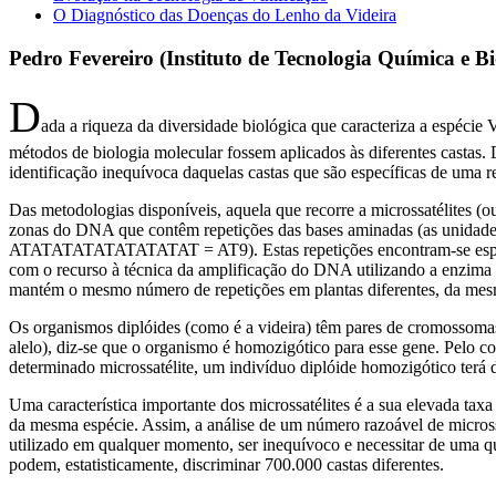
O Diagnóstico das Doenças do Lenho da Videira
Pedro Fevereiro (Instituto de Tecnologia Química e 
D
ada a riqueza da diversidade biológica que caracteriza a espécie 
métodos de biologia molecular fossem aplicados às diferentes castas. D
identificação inequívoca daquelas castas que são específicas de uma re
Das metodologias disponíveis, aquela que recorre a microssatélites (o
zonas do DNA que contêm repetições das bases aminadas (as unidades 
ATATATATATATATATAT = AT9). Estas repetições encontram‑se espalhada
com o recurso à técnica da amplificação do DNA utilizando a enzima 
mantém o mesmo número de repetições em plantas diferentes, da mes
Os organismos diplóides (como é a videira) têm pares de cromossoma
alelo), diz‑se que o organismo é homozigótico para esse gene. Pelo co
determinado microssatélite, um indivíduo diplóide homozigótico terá doi
Uma característica importante dos microssatélites é a sua elevada taxa
da mesma espécie. Assim, a análise de um número razoável de microssat
utilizado em qualquer momento, ser inequívoco e necessitar de uma qu
podem, estatisticamente, discriminar 700.000 castas diferentes.