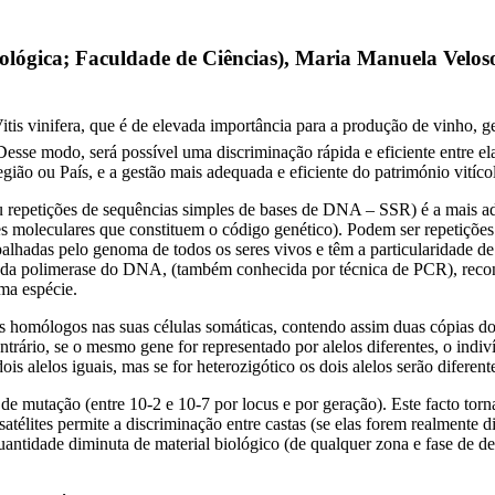
Biológica; Faculdade de Ciências), Maria Manuela Velo
Vitis vinifera, que é de elevada importância para a produção de vinho,
esse modo, será possível uma discriminação rápida e eficiente entre ela
gião ou País, e a gestão mais adequada e eficiente do património vitíco
u repetições de sequências simples de bases de DNA – SSR) é a mais adequ
moleculares que constituem o código genético). Podem ser repetições (
s pelo genoma de todos os seres vivos e têm a particularidade de ser
da polimerase do DNA, (também conhecida por técnica de PCR), reconhe
ma espécie.
s homólogos nas suas células somáticas, contendo assim duas cópias 
ntrário, se o mesmo gene for representado por alelos diferentes, o ind
s alelos iguais, mas se for heterozigótico os dois alelos serão diferent
 de mutação (entre 10‑2 e 10‑7 por locus e por geração). Este facto torn
élites permite a discriminação entre castas (se elas forem realmente di
antidade diminuta de material biológico (de qualquer zona e fase de de