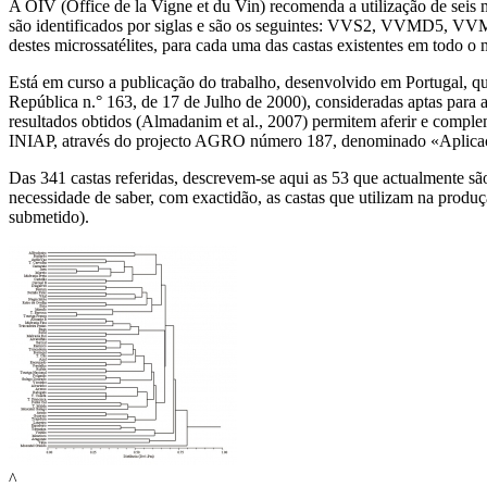
A OIV (Office de la Vigne et du Vin) recomenda a utilização de seis mi
são identificados por siglas e são os seguintes: VVS2, VVMD5, VV
destes microssatélites, para cada uma das castas existentes em todo o
Está em curso a publicação do trabalho, desenvolvido em Portugal, que 
República n.° 163, de 17 de Julho de 2000), consideradas aptas para
resultados obtidos (Almadanim et al., 2007) permitem aferir e complem
INIAP, através do projecto AGRO número 187, denominado «Aplicação
Das 341 castas referidas, descrevem‑se aqui as 53 que actualmente são
necessidade de saber, com exactidão, as castas que utilizam na produç
submetido).
^