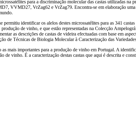
crossatélites para a discriminação molecular das castas utilizadas na pr
MD7, VVMD27, VrZag62 e VrZag79. Encontra‑se em elaboração uma base
 mundo.
permitiu identificar os alelos destes microssatélites para as 341 casta
 a produção de vinho, e que estão representadas na Colecção Ampelográ
entar as descrições de castas de videira efectuadas com base em aspect
 de Técnicas de Biologia Molecular à Caracterização das Variedades
 as mais importantes para a produção de vinho em Portugal. A identifica
ão de vinho. É a caracterização destas castas que aqui é descrita e cons