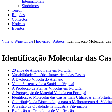
Internacionais
Sinónimos
Terroir
Regiões
Contactos
Notícias
Eventos
Vine to Wine Circle
|
Inovação
|
Artigos
| Identificação Molecular das
Identificação Molecular das Ca
20 anos de Ampelografia em Portugal
Variabilidade Genética Intravarietal das Castas
A Evolução Vitícola do Alentejo
Vinha Sustentável e a Sanidade Vegetal
A Produção de Plantas Vitícolas em Portugal
A Propagação de Material Vitícola em Portugal
Identificação Molecular das Castas mais Utilizadas em Portuga
Contribuição da Biotecnologia para o Melhoramento da Videir
A Gestão da Qualidade na Indústria Vitivinícola
Evolução na Tecnologia de Vinificação