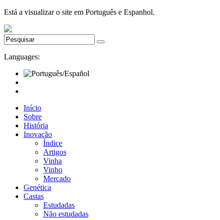
Está a visualizar o site em Português e Espanhol.
Languages:
Início
Sobre
História
Inovação
Índice
Artigos
Vinha
Vinho
Mercado
Genética
Castas
Estudadas
Não estudadas