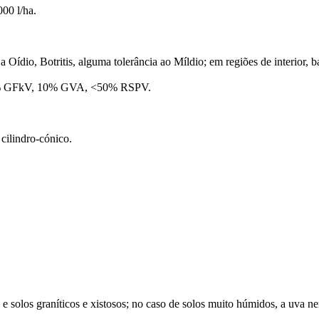
00 l/ha.
Oídio, Botritis, alguma tolerância ao Míldio; em regiões de interior, ba
 GFkV, 10% GVA, <50% RSPV.
cilindro-cónico.
l e solos graníticos e xistosos; no caso de solos muito húmidos, a uva 