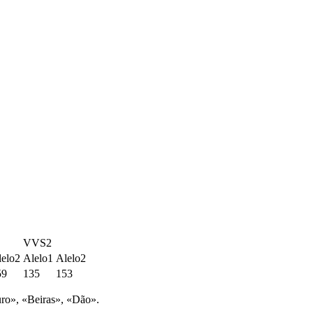
VVS2
lelo2
Alelo1
Alelo2
59
135
153
ro», «Beiras», «Dão».