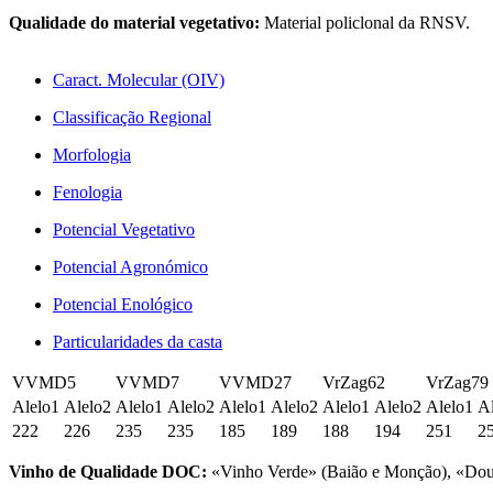
Qualidade do material vegetativo:
Material policlonal da RNSV.
Caract. Molecular (OIV)
Classificação Regional
Morfologia
Fenologia
Potencial Vegetativo
Potencial Agronómico
Potencial Enológico
Particularidades da casta
VVMD5
VVMD7
VVMD27
VrZag62
VrZag79
Alelo1
Alelo2
Alelo1
Alelo2
Alelo1
Alelo2
Alelo1
Alelo2
Alelo1
A
222
226
235
235
185
189
188
194
251
2
Vinho de Qualidade DOC:
«Vinho Verde» (Baião e Monção), «Dou