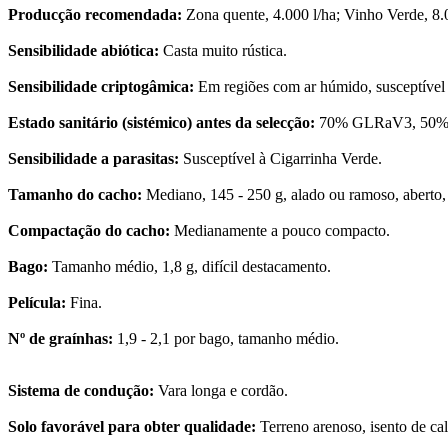
Producção recomendada:
Zona quente, 4.000 l/ha; Vinho Verde, 8.0
Sensibilidade abiótica:
Casta muito rústica.
Sensibilidade criptogâmica:
Em regiões com ar húmido, susceptível a 
Estado sanitário (sistémico) antes da selecção:
70% GLRaV3, 50%
Sensibilidade a parasitas:
Susceptível à Cigarrinha Verde.
Tamanho do cacho:
Mediano, 145 - 250 g, alado ou ramoso, aberto, 
Compactação do cacho:
Medianamente a pouco compacto.
Bago:
Tamanho médio, 1,8 g, difícil destacamento.
Película:
Fina.
Nº de graínhas:
1,9 - 2,1 por bago, tamanho médio.
Sistema de condução:
Vara longa e cordão.
Solo favorável para obter qualidade:
Terreno arenoso, isento de ca