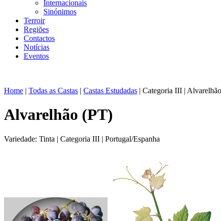
Internacionais
Sinónimos
Terroir
Regiões
Contactos
Notícias
Eventos
Home
|
Todas as Castas
|
Castas Estudadas
| Categoria III | Alvarelhã
Alvarelhão (PT)
Variedade: Tinta
|
Categoria III
|
Portugal/Espanha