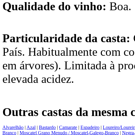
Qualidade do vinho:
Boa.
Particularidade da casta:
País. Habitualmente com co
em árvores). Limitada à pr
elevada acidez.
Outras castas da mesma c
Alvarelhão
|
Azal
|
Bastardo
|
Camarate
|
Espadeiro
|
Loureiro/Loureir
Branco
|
Moscatel Grano Menudo / Moscatel-Galego-Branco
|
Negra