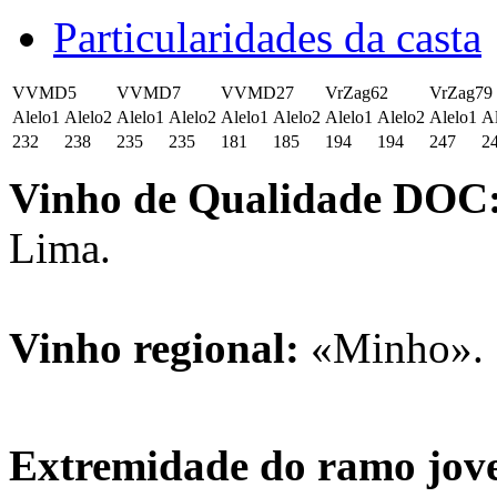
Particularidades da casta
VVMD5
VVMD7
VVMD27
VrZag62
VrZag79
Alelo1
Alelo2
Alelo1
Alelo2
Alelo1
Alelo2
Alelo1
Alelo2
Alelo1
A
232
238
235
235
181
185
194
194
247
2
Vinho de Qualidade DOC
Lima.
Vinho regional:
«Minho».
Extremidade do ramo jo